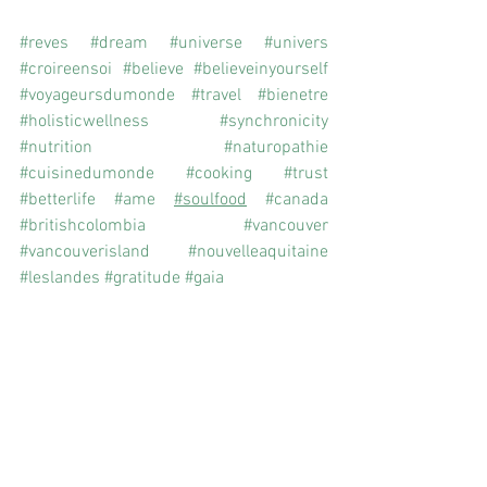
#reves
#dream
#universe
#univers
#croireensoi
#believe
#believeinyourself
#voyageursdumonde
#travel
#bienetre
#holisticwellness
#synchronicity
#nutrition
#naturopathie
#cuisinedumonde
#cooking
#trust
#betterlife
#ame
#soulfood
#canada
#britishcolombia
#vancouver
#vancouverisland
#nouvelleaquitaine
#leslandes
#gratitude
#gaia