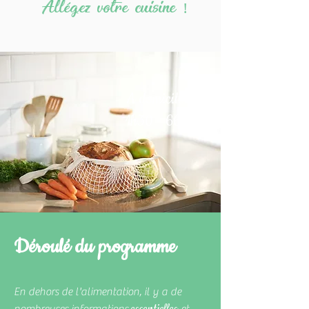
Allégez votre cuisine !
A domicile
1h30 - 66€
Déroulé du programme
En dehors de l'alimentation, il y a de