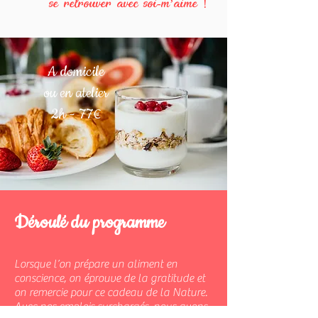
se retrouver avec soi-m’aime !
A domicile
ou en atelier
2h - 77€
Déroulé du programme
Lorsque l’on prépare un aliment en
conscience, on éprouve de la gratitude et
on remercie pour ce cadeau de la Nature.
Avec nos emplois surchargés, nous avons