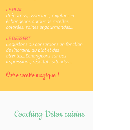
LE PLAT
Préparons, associons, mijotons et
échangeons autour de recettes
colorées, saines et
gourmandes...
LE DESSERT
Dégustons ou conservons en fonction
de l’horaire, du plat et des
attentes...
Echangeons sur vos
impressions, résultats attendus...
Votre recette magique !
Coaching Détox cuisine