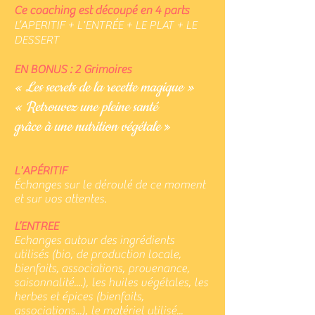
Ce coaching est découpé en 4 parts
L’APERITIF + L'ENTRÉE + LE PLAT + LE
DESSERT
EN BONUS : 2 Grimoires
« Les secrets de la recette magique »
« Retrouvez une pleine santé
grâce
à
une nutrition végétale
»
L'APÉRITIF
Échanges sur le déroulé de ce moment
et sur vos attentes.
L’ENTREE
Echanges autour des ingrédients
utilisés (bio, de production locale,
bienfaits,
associations, provenance,
saisonnalité....), l
es huiles végétales, l
es
herbes et épices (bienfaits,
associations...), l
e matériel utilisé...