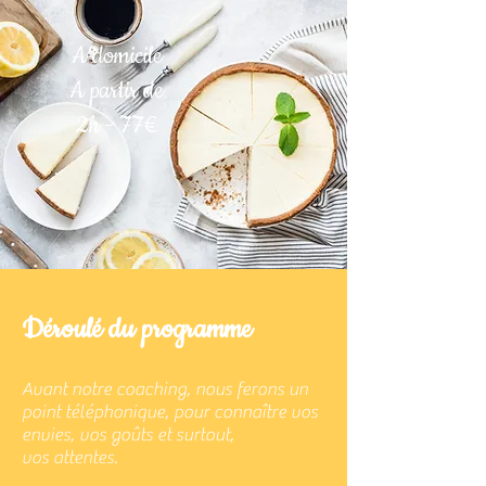
A domicile
A partir de
2h - 77€
Déroulé du programme
Avant notre coaching, nous ferons un
point téléphonique, pour connaître vos
envies, vos goûts et surtout,
vos attentes.